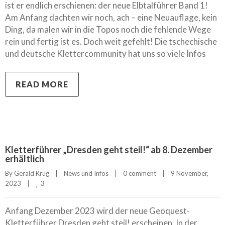
ist er endlich erschienen: der neue Elbtalführer Band 1!
Am Anfang dachten wir noch, ach – eine Neuauflage, kein
Ding, da malen wir in die Topos noch die fehlende Wege
rein und fertig ist es. Doch weit gefehlt! Die tschechische
und deutsche Klettercommunity hat uns so viele Infos
READ MORE
Kletterführer „Dresden geht steil!“ ab 8. Dezember
erhältlich
By 
Gerald Krug
|
News und Infos
|
0 comment
|
9 November, 
3
2023    
|
Anfang Dezember 2023 wird der neue Geoquest-
Kletterführer Dresden geht steil! erscheinen. In der