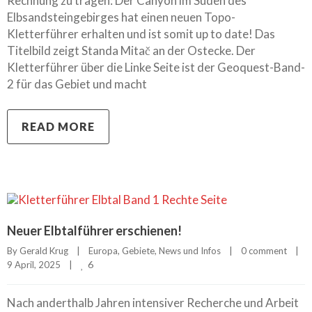
Rechnung zu tragen: Der Canyon im Süden des
Elbsandsteingebirges hat einen neuen Topo-
Kletterführer erhalten und ist somit up to date! Das
Titelbild zeigt Standa Mitač an der Ostecke. Der
Kletterführer über die Linke Seite ist der Geoquest-Band-
2 für das Gebiet und macht
READ MORE
Neuer Elbtalführer erschienen!
By 
Gerald Krug
|
Europa
, 
Gebiete
, 
News und Infos
|
0 comment
|
6
9 April, 2025    
|
Nach anderthalb Jahren intensiver Recherche und Arbeit