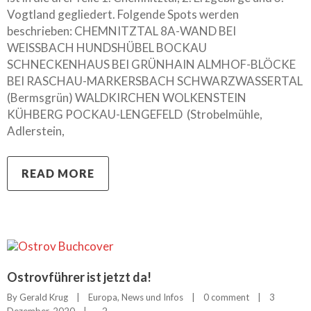
Vogtland gegliedert. Folgende Spots werden
beschrieben: CHEMNITZTAL 8A-WAND BEI
WEISSBACH HUNDSHÜBEL BOCKAU
SCHNECKENHAUS BEI GRÜNHAIN ALMHOF-BLÖCKE
BEI RASCHAU-MARKERSBACH SCHWARZWASSERTAL
(Bermsgrün) WALDKIRCHEN WOLKENSTEIN
KÜHBERG POCKAU-LENGEFELD (Strobelmühle,
Adlerstein,
READ MORE
Ostrovführer ist jetzt da!
By 
Gerald Krug
|
Europa
, 
News und Infos
|
0 comment
|
3 
2