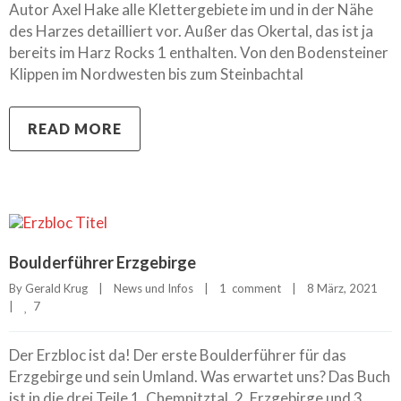
Autor Axel Hake alle Klettergebiete im und in der Nähe
des Harzes detailliert vor. Außer das Okertal, das ist ja
bereits im Harz Rocks 1 enthalten. Von den Bodensteiner
Klippen im Nordwesten bis zum Steinbachtal
READ MORE
Boulderführer Erzgebirge
By 
Gerald Krug
|
News und Infos
|
1  comment
|
8 März, 2021    
7
|
Der Erzbloc ist da! Der erste Boulderführer für das
Erzgebirge und sein Umland. Was erwartet uns? Das Buch
ist in die drei Teile 1. Chemnitztal, 2. Erzgebirge und 3.