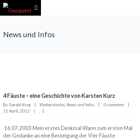
News und Infos
4 Fäuste – eine Geschichte von Karsten Kurz
By 
Gerald Krug
|
Kletterstories
, 
News und Infos
|
0 comment
|
1
11 April, 2012    
|
16.07.2003 Mein erstes Denkmal Wann zum ersten Mal
der Gedanke an eine Besteigung der Vier Fäuste