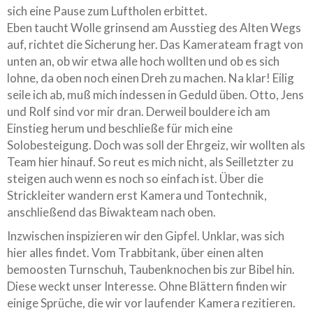
sich eine Pause zum Luftholen erbittet.
Eben taucht Wolle grinsend am Ausstieg des Alten Wegs
auf, richtet die Sicherung her. Das Kamerateam fragt von
unten an, ob wir etwa alle hoch wollten und ob es sich
lohne, da oben noch einen Dreh zu machen. Na klar! Eilig
seile ich ab, muß mich indessen in Geduld üben. Otto, Jens
und Rolf sind vor mir dran. Derweil bouldere ich am
Einstieg herum und beschließe für mich eine
Solobesteigung. Doch was soll der Ehrgeiz, wir wollten als
Team hier hinauf. So reut es mich nicht, als Seilletzter zu
steigen auch wenn es noch so einfach ist. Über die
Strickleiter wandern erst Kamera und Tontechnik,
anschließend das Biwakteam nach oben.
Inzwischen inspizieren wir den Gipfel. Unklar, was sich
hier alles findet. Vom Trabbitank, über einen alten
bemoosten Turnschuh, Taubenknochen bis zur Bibel hin.
Diese weckt unser Interesse. Ohne Blättern finden wir
einige Sprüche, die wir vor laufender Kamera rezitieren.