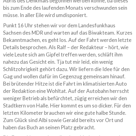
Abriß des Denkmals begonnen werden könne, da dieses
bis zum Ende des laufenden Monats verschwunden sein
müsse. In aller Eile wird umdisponiert.
Punkt 16 Uhr stehen wir vor dem Landesfunkhaus
Sachsen des MDR und warten auf das Biwakteam. Kurzes
Bekanntmachen, es geht los. Auf der Fahrt werden letzte
Details besprochen. Als Ralf – der Redakteur – hört, wie
viele Leute sich am Gipfel treffen werden, schläft ihm
nahezu das Gesicht ein. Tja tut mir leid, ein wenig
Schlitzohrigkeit gehört dazu. Wir liefern die Idee für den
Gag und wollen dafür im Gegenzug gemeinsam hinauf.
Bei brütender Hitze ist die Fahrt im klimatisierten Auto
der Redaktion eine Wohltat. Auf der Autobahn herrscht
weniger Betrieb als befürchtet, zügig erreichen wir den
Stadtkern von Halle. Hier kommt es um so dicker. Für den
letzten Kilometer brauchen wir eine gute halbe Stunde.
Zum Glück sind Albi sowie Gerald bereits vor Ort und
haben das Buch an seinen Platz gebracht.