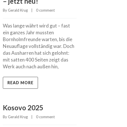
– jetzt neu!
By 
Gerald Krug
    |    
0 comment
Was lange währt wird gut – fast
ein ganzes Jahr mussten
Bornholmfreunde warten, bis die
Neuauflage vollständig war. Doch
das Ausharren hat sich gelohnt:
mit satten 400 Seiten zeigt das
Werk auch nach außen hin,
READ MORE
Kosovo 2025
By 
Gerald Krug
    |    
0 comment