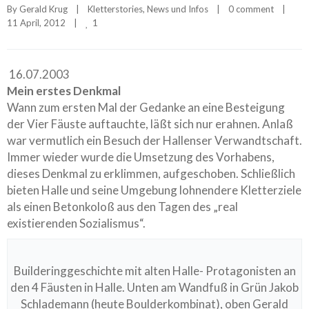
By 
Gerald Krug
|
Kletterstories
, 
News und Infos
|
0 comment
|
1
11 April, 2012    
|
16.07.2003
Mein erstes Denkmal
Wann zum ersten Mal der Gedanke an eine Besteigung
der Vier Fäuste auftauchte, läßt sich nur erahnen. Anlaß
war vermutlich ein Besuch der Hallenser Verwandtschaft.
Immer wieder wurde die Umsetzung des Vorhabens,
dieses Denkmal zu erklimmen, aufgeschoben. Schließlich
bieten Halle und seine Umgebung lohnendere Kletterziele
als einen Betonkoloß aus den Tagen des „real
existierenden Sozialismus“.
Builderinggeschichte mit alten Halle- Protagonisten an
den 4 Fäusten in Halle. Unten am Wandfuß in Grün Jakob
Schlademann (heute Boulderkombinat), oben Gerald