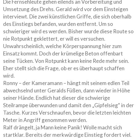
Die Fernsehleute gehen eilends an Vorbereitung und
Umsetzung des Drehs. Gerald wird vor dem Einsteigen
interviewt. Die zwei künstlichen Griffe, die sich oberhalb
des Einstiegs befanden, wurden entfernt. Um so
schwieriger wird es werden. Bisher wurde diese Route so
nie Rotpunkt geklettert, er will es versuchen.
Unwahrscheinlich, welche Körperspannung hier zum
Einsatz kommt. Doch der krümelige Beton offenbart
seine Tücken. Von Rotpunkt kann keine Rede mehr sein.
Eher stellt sich die Frage, ob er es überhaupt schaffen
wird.
Ronny – der Kameramann – hängt mit seinem edlen Teil
abwechselnd unter Geralds Füßen, dann wieder in Höhe
seiner Hände. Endlich hat dieser die schwierige
Steilrampe überwunden und damit den „Gipfelsieg“ in der
Tasche. Kurzes Verschnaufen, bevor die letzten leichten
Meter in Angriff genommen werden.
Ralf drängelt, ja Mann keine Panik! Wolle macht sich
startklar. Bereits der merkwürdige Einstieg fordert viel.