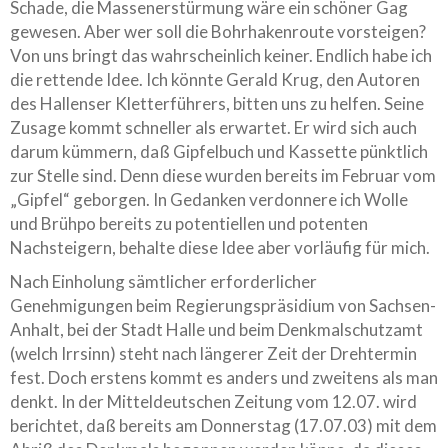
Schade, die Massenerstürmung wäre ein schöner Gag
gewesen. Aber wer soll die Bohrhakenroute vorsteigen?
Von uns bringt das wahrscheinlich keiner. Endlich habe ich
die rettende Idee. Ich könnte Gerald Krug, den Autoren
des Hallenser Kletterführers, bitten uns zu helfen. Seine
Zusage kommt schneller als erwartet. Er wird sich auch
darum kümmern, daß Gipfelbuch und Kassette pünktlich
zur Stelle sind. Denn diese wurden bereits im Februar vom
„Gipfel“ geborgen. In Gedanken verdonnere ich Wolle
und Brühpo bereits zu potentiellen und potenten
Nachsteigern, behalte diese Idee aber vorläufig für mich.
Nach Einholung sämtlicher erforderlicher
Genehmigungen beim Regierungspräsidium von Sachsen-
Anhalt, bei der Stadt Halle und beim Denkmalschutzamt
(welch Irrsinn) steht nach längerer Zeit der Drehtermin
fest. Doch erstens kommt es anders und zweitens als man
denkt. In der Mitteldeutschen Zeitung vom 12.07. wird
berichtet, daß bereits am Donnerstag (17.07.03) mit dem