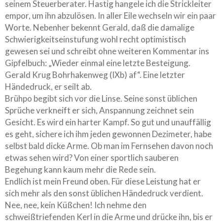
seinem Steuerberater. Hastig hangele ich die Strickleiter
empor, um ihn abzulösen. In aller Eile wechseln wir ein paar
Worte. Nebenher bekennt Gerald, daß die damalige
Schwierigkeitseinstufung wohl recht optimistisch
gewesen sei und schreibt ohne weiteren Kommentar ins
Gipfelbuch: „Wieder einmal eine letzte Besteigung.
Gerald Krug Bohrhakenweg (IXb) af“. Eine letzter
Händedruck, er seilt ab.
Brühpo begibt sich vor die Linse. Seine sonst üblichen
Sprüche verkneift er sich, Anspannung zeichnet sein
Gesicht. Es wird ein harter Kampf. So gut und unauffällig
es geht, sichere ich ihm jeden gewonnen Dezimeter, habe
selbst bald dicke Arme. Ob man im Fernsehen davon noch
etwas sehen wird? Von einer sportlich sauberen
Begehung kann kaum mehr die Rede sein.
Endlich ist mein Freund oben. Für diese Leistung hat er
sich mehr als den sonst üblichen Händedruck verdient.
Nee, nee, kein Küßchen! Ich nehme den
schweißtriefenden Kerl in die Arme und drücke ihn, bis er