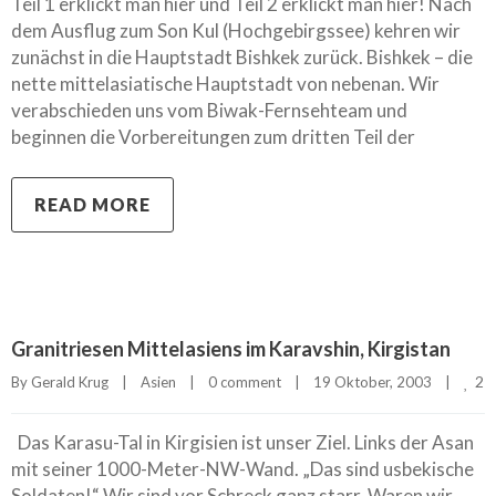
Teil 1 erklickt man hier und Teil 2 erklickt man hier! Nach
dem Ausflug zum Son Kul (Hochgebirgssee) kehren wir
zunächst in die Hauptstadt Bishkek zurück. Bishkek – die
nette mittelasiatische Hauptstadt von nebenan. Wir
verabschieden uns vom Biwak-Fernsehteam und
beginnen die Vorbereitungen zum dritten Teil der
READ MORE
Granitriesen Mittelasiens im Karavshin, Kirgistan
2
By 
Gerald Krug
|
Asien
|
0 comment
|
19 Oktober, 2003    
|
Das Karasu-Tal in Kirgisien ist unser Ziel. Links der Asan
mit seiner 1000-Meter-NW-Wand. „Das sind usbekische
Soldaten!“ Wir sind vor Schreck ganz starr. Waren wir