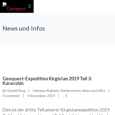
News und Infos
Geoquest-Expedition Kirgistan 2019 Teil 3:
Karavshin
By 
Gerald Krug
|
Gebiete
, 
Kirgisien
, 
Kletterstories
, 
News und Infos
|
5
0 comment
|
1 November, 2019    
|
Dies ist der dritte Teil unserer Kirgistanexpedition 2019.