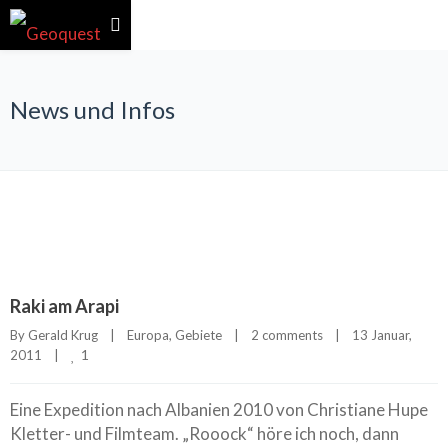
News und Infos
Raki am Arapi
By 
Gerald Krug
|
Europa
, 
Gebiete
|
2 comments
|
13 Januar, 
1
2011    
|
Eine Expedition nach Albanien 2010 von Christiane Hupe
Kletter- und Filmteam. „Rooock“ höre ich noch, dann