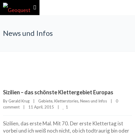
News und Infos
Sizilien – das schönste Klettergebiet Europas
By 
Gerald Krug
|
Gebiete
, 
Kletterstories
, 
News und Infos
|
0 
1
comment
|
11 April, 2015    
|
Sizilien, das erste Mal. Mit 70. Der erste Klettertag ist
vorbei und ich weiß noch nicht, ob ich todtraurig bin oder