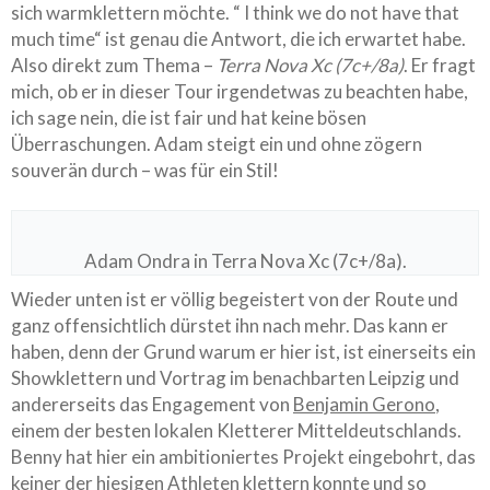
sich warmklettern möchte. “ I think we do not have that
much time“ ist genau die Antwort, die ich erwartet habe.
Also direkt zum Thema –
Terra Nova Xc (7c+/8a)
. Er fragt
mich, ob er in dieser Tour irgendetwas zu beachten habe,
ich sage nein, die ist fair und hat keine bösen
Überraschungen. Adam steigt ein und ohne zögern
souverän durch – was für ein Stil!
Adam Ondra in Terra Nova Xc (7c+/8a).
Wieder unten ist er völlig begeistert von der Route und
ganz offensichtlich dürstet ihn nach mehr. Das kann er
haben, denn der Grund warum er hier ist, ist einerseits ein
Showklettern und Vortrag im benachbarten Leipzig und
andererseits das Engagement von
Benjamin Gerono
,
einem der besten lokalen Kletterer Mitteldeutschlands.
Benny hat hier ein ambitioniertes Projekt eingebohrt, das
keiner der hiesigen Athleten klettern konnte und so