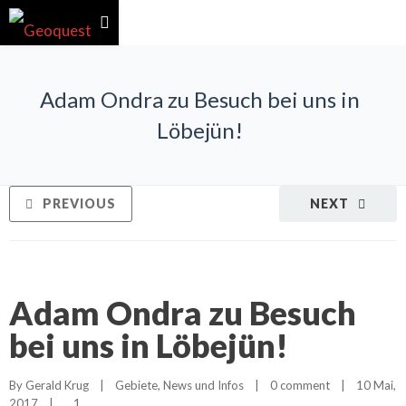
Adam Ondra zu Besuch bei uns in
Löbejün!
PREVIOUS
NEXT
Adam Ondra zu Besuch
bei uns in Löbejün!
By 
Gerald Krug
|
Gebiete
, 
News und Infos
|
0 comment
|
10 Mai, 
1
2017    
|