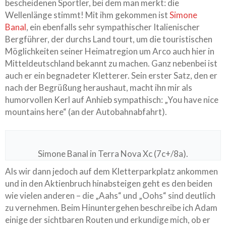
bescheidenen Sportler, bei dem man merkt: die
Wellenlänge stimmt! Mit ihm gekommen ist
Simone
Banal
, ein ebenfalls sehr sympathischer Italienischer
Bergführer, der durchs Land tourt, um die touristischen
Möglichkeiten seiner Heimatregion um Arco auch hier in
Mitteldeutschland bekannt zu machen. Ganz nebenbei ist
auch er ein begnadeter Kletterer. Sein erster Satz, den er
nach der Begrüßung heraushaut, macht ihn mir als
humorvollen Kerl auf Anhieb sympathisch: „You have nice
mountains here“ (an der Autobahnabfahrt).
Simone Banal in Terra Nova Xc (7c+/8a).
Als wir dann jedoch auf dem Kletterparkplatz ankommen
und in den Aktienbruch hinabsteigen geht es den beiden
wie vielen anderen – die „Aahs“ und „Oohs“ sind deutlich
zu vernehmen. Beim Hinuntergehen beschreibe ich Adam
einige der sichtbaren Routen und erkundige mich, ob er