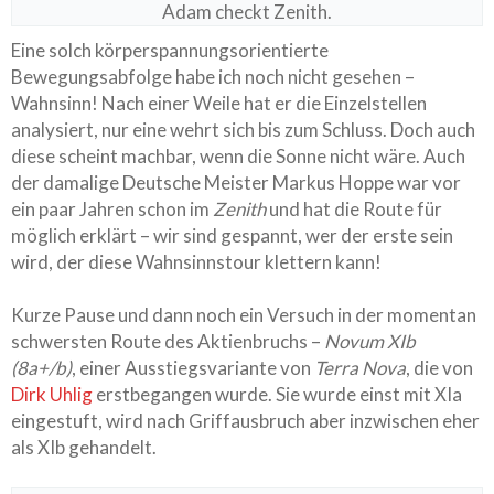
Adam checkt Zenith.
Eine solch körperspannungsorientierte
Bewegungsabfolge habe ich noch nicht gesehen –
Wahnsinn! Nach einer Weile hat er die Einzelstellen
analysiert, nur eine wehrt sich bis zum Schluss. Doch auch
diese scheint machbar, wenn die Sonne nicht wäre. Auch
der damalige Deutsche Meister Markus Hoppe war vor
ein paar Jahren schon im
Zenith
und hat die Route für
möglich erklärt – wir sind gespannt, wer der erste sein
wird, der diese Wahnsinnstour klettern kann!
Kurze Pause und dann noch ein Versuch in der momentan
schwersten Route des Aktienbruchs –
Novum XIb
(8a+/b)
, einer Ausstiegsvariante von
Terra Nova
, die von
Dirk Uhlig
erstbegangen wurde. Sie wurde einst mit XIa
eingestuft, wird nach Griffausbruch aber inzwischen eher
als XIb gehandelt.