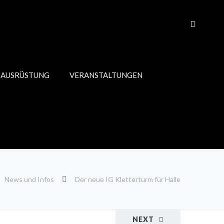
 AUSRÜSTUNG
VERANSTALTUNGEN
News und Infos
Der neue IG Kletterturm für Halle
NEXT