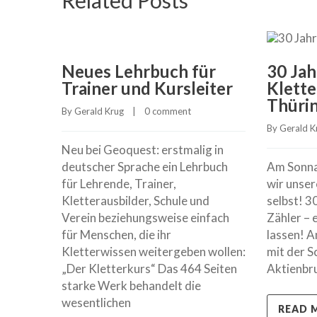
Related Posts
Neues Lehrbuch für
30 Jah
Trainer und Kursleiter
Klett
Thüri
By 
Gerald Krug
    |    
0 comment
By 
Gerald K
Neu bei Geoquest: erstmalig in
deutscher Sprache ein Lehrbuch
Am Sonna
für Lehrende, Trainer,
wir unser
Kletterausbilder, Schule und
selbst! 3
Verein beziehungsweise einfach
Zähler – 
für Menschen, die ihr
lassen! A
Kletterwissen weitergeben wollen:
mit der S
„Der Kletterkurs“ Das 464 Seiten
Aktienbru
starke Werk behandelt die
wesentlichen
READ 