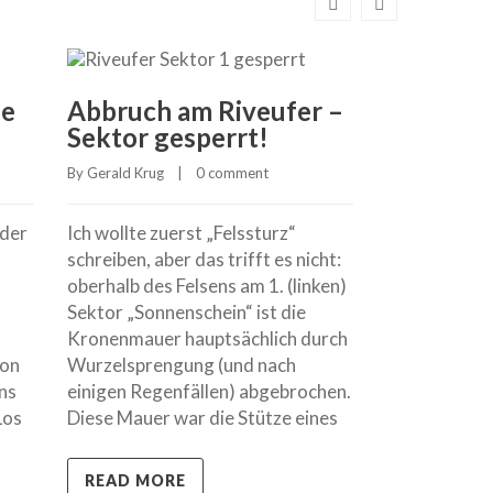
e
Abbruch am Riveufer –
Sektor gesperrt!
By 
Gerald Krug
    |    
0 comment
eder
Ich wollte zuerst „Felssturz“
schreiben, aber das trifft es nicht:
oberhalb des Felsens am 1. (linken)
Sektor „Sonnenschein“ ist die
Kronenmauer hauptsächlich durch
on
Wurzelsprengung (und nach
ns
einigen Regenfällen) abgebrochen.
Los
Diese Mauer war die Stütze eines
READ MORE