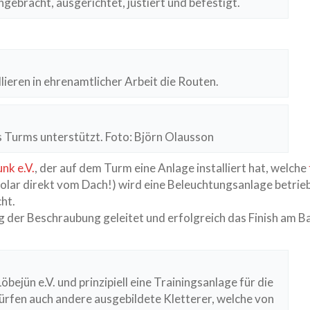
ngebracht, ausgerichtet, justiert und befestigt.
lieren in ehrenamtlicher Arbeit die Routen.
s Turms unterstützt. Foto: Björn Olausson
unk e.V.
, der auf dem Turm eine Anlage installiert hat, welche
r direkt vom Dach!) wird eine Beleuchtungsanlage betrieben
ht.
der Beschraubung geleitet und erfolgreich das Finish am Bau
bejün e.V. und prinzipiell eine Trainingsanlage für die
 dürfen auch andere ausgebildete Kletterer, welche von