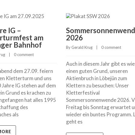
re IG –
Sommersonnenwend
erturmfest am
2026
nger Bahnhof
By 
Gerald Krug
    |    
0 comment
rug
    |    
0 comment
Auch in diesem Jahr gibt es wi
bend dem 27.09. feiern
einen guten Grund, unseren
en Kletterturm und uns
Aktienbruch in Löbejün zum
0 Jahre IG stehen auf dem
Klettern zu besuchen: Unser
ein Grund es krachen zu
Kletterfestival
ngefangen hat alles 1995
Sommersonnenwende 2026. V
chaffung des
Freitag bis Sonntag erwartet u
ches als
wieder ein buntes Programm. 
geht es
MORE