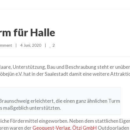
rm für Halle
2
omment
|
4 Juni, 2020    
|
Haare, Unterstützung, Bau und Beschraubung steht er unüber
bejün e.V. hat in der Saalestadt damit eine weitere Attraktion
Braunschweig erleichtert, die einen ganz ähnlichen Turm
s maßgeblich unterstützten.
liche Fördermittel eingeworben. Neben dem stattlichen Eige
soren waren der
Geoquest-Verlag
,
Ötzi GmbH
Outdoorladen a