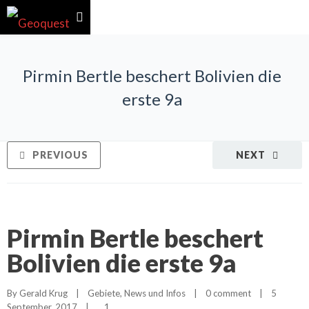
Pirmin Bertle beschert Bolivien die
erste 9a
PREVIOUS
NEXT
Pirmin Bertle beschert
Bolivien die erste 9a
By 
Gerald Krug
|
Gebiete
, 
News und Infos
|
0 comment
|
5 
1
September, 2017    
|