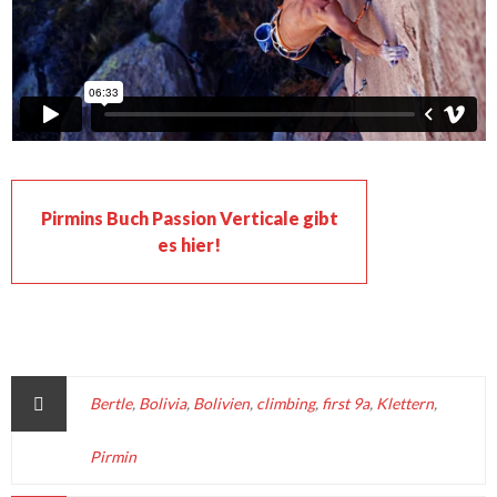
Pirmins Buch Passion Verticale gibt
es hier!
Bertle
,
Bolivia
,
Bolivien
,
climbing
,
first 9a
,
Klettern
,
Pirmin