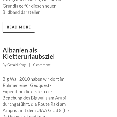
Grundlage für diesen neuen
Bildband darstellen.
READ MORE
Albanien als
Kletterurlaubsziel
By 
Gerald Krug
    |    
0 comment
Big Wall 2010 haben wir dort im
Rahmen einer Geoquest-
Expedition die erste freie
Begehung des Bigwalls am Arapi
durchgeführt, die Route Raki am
Arapi ist mit dem UIAA Grad 8 (frz.
7a) bewertet und folgt