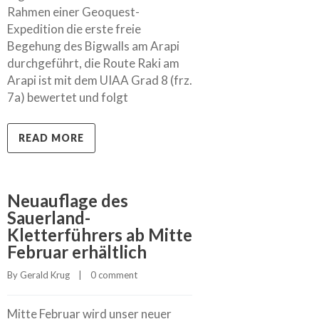
Rahmen einer Geoquest-
Expedition die erste freie
Begehung des Bigwalls am Arapi
durchgeführt, die Route Raki am
Arapi ist mit dem UIAA Grad 8 (frz.
7a) bewertet und folgt
READ MORE
Neuauflage des
Sauerland-
Kletterführers ab Mitte
Februar erhältlich
By 
Gerald Krug
    |    
0 comment
Mitte Februar wird unser neuer