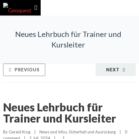
Neues Lehrbuch für Trainer und
Kursleiter
PREVIOUS
NEXT
Neues Lehrbuch für
Trainer und Kursleiter
By 
Gerald Krug
|
News und Infos
, 
Sicherheit und Ausrüstung
|
0 
1
comment
|
2 Juli, 2024    
|