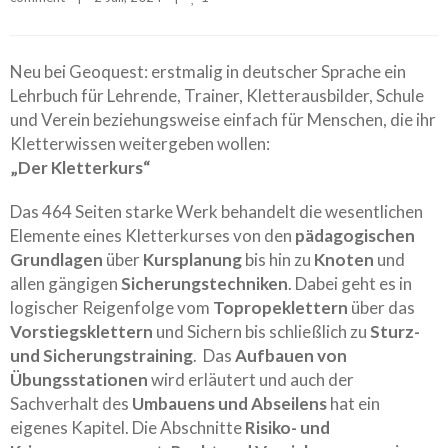
Neu bei Geoquest: erstmalig in deutscher Sprache ein
Lehrbuch für Lehrende, Trainer, Kletterausbilder, Schule
und Verein beziehungsweise einfach für Menschen, die ihr
Kletterwissen weitergeben wollen:
„Der Kletterkurs“
Das 464 Seiten starke Werk behandelt die wesentlichen
Elemente eines Kletterkurses von den
pädagogischen
Grundlagen
über
Kursplanung
bis hin zu
Knoten
und
allen gängigen
Sicherungstechniken
. Dabei geht es in
logischer Reigenfolge vom
Topropeklettern
über das
Vorstiegsklettern
und Sichern bis schließlich zu
Sturz-
und Sicherungstraining
. Das
Aufbauen von
Übungsstationen
wird erläutert und auch der
Sachverhalt des
Umbauens und Abseilens
hat ein
eigenes Kapitel. Die Abschnitte
Risiko- und