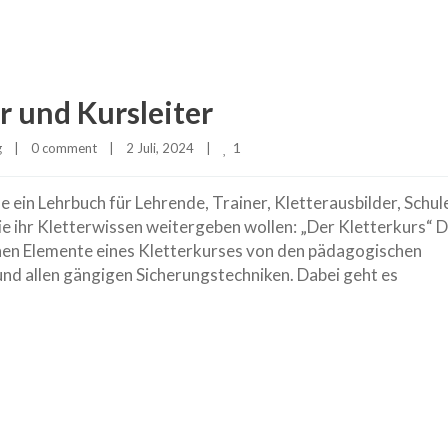
r und Kursleiter
1
g
|
0 comment
|
2 Juli, 2024    
|
 ein Lehrbuch für Lehrende, Trainer, Kletterausbilder, Schul
e ihr Kletterwissen weitergeben wollen: „Der Kletterkurs“ 
hen Elemente eines Kletterkurses von den pädagogischen
nd allen gängigen Sicherungstechniken. Dabei geht es