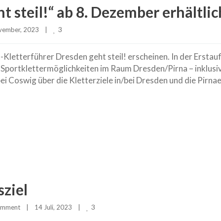
t steil!“ ab 8. Dezember erhältlic
3
ember, 2023    
|
etterführer Dresden geht steil! erscheinen. In der Erstauf
lle Sportklettermöglichkeiten im Raum Dresden/Pirna – inklusi
 bei Coswig über die Kletterziele in/bei Dresden und die Pirna
sziel
3
omment
|
14 Juli, 2023    
|