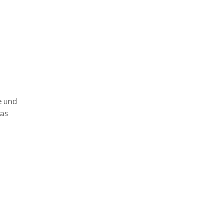
e und
Das