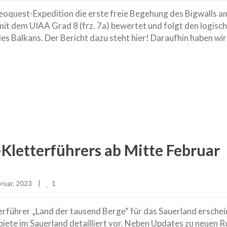
eoquest-Expedition die erste freie Begehung des Bigwalls a
mit dem UIAA Grad 8 (frz. 7a) bewertet und folgt den logisc
s Balkans. Der Bericht dazu steht hier! Daraufhin haben wir
Kletterführers ab Mitte Februar
1
ruar, 2023    
|
rführer „Land der tausend Berge“ für das Sauerland erschei
ebiete im Sauerland detailliert vor. Neben Updates zu neuen 