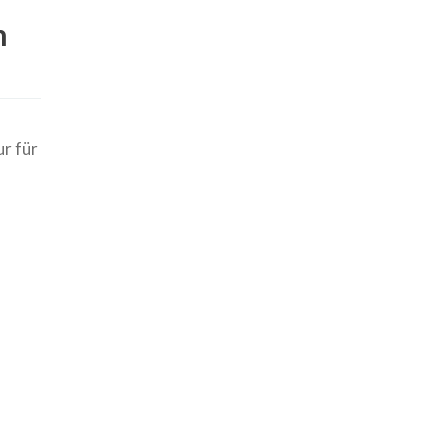
n
ur für