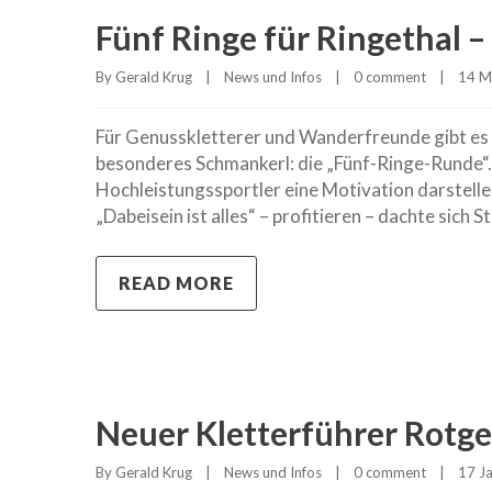
Fünf Ringe für Ringethal –
By 
Gerald Krug
|
News und Infos
|
0 comment
|
14 Mä
Für Genusskletterer und Wanderfreunde gibt es 
besonderes Schmankerl: die „Fünf-Ringe-Runde“. Kl
Hochleistungssportler eine Motivation darstelle
„Dabeisein ist alles“ – profitieren – dachte sich 
READ MORE
Neuer Kletterführer Rotge
By 
Gerald Krug
|
News und Infos
|
0 comment
|
17 Ja