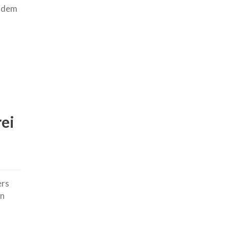
t dem
rei
ers
in