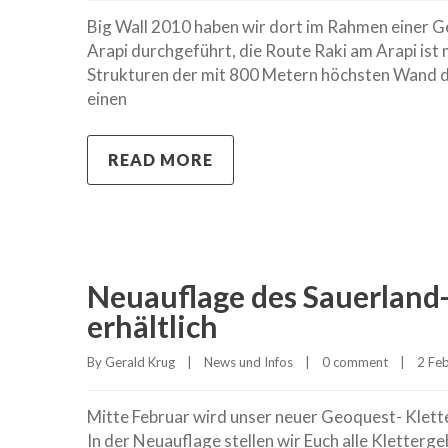
Big Wall 2010 haben wir dort im Rahmen einer G
Arapi durchgeführt, die Route Raki am Arapi ist 
Strukturen der mit 800 Metern höchsten Wand de
einen
READ MORE
Neuauflage des Sauerland-
erhältlich
By 
Gerald Krug
|
News und Infos
|
0 comment
|
2 Feb
Mitte Februar wird unser neuer Geoquest- Klette
In der Neuauflage stellen wir Euch alle Kletterg