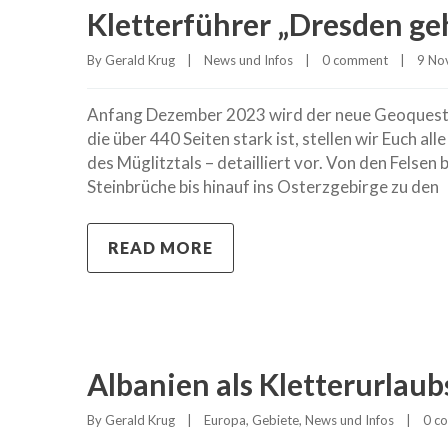
Kletterführer „Dresden geh
By 
Gerald Krug
|
News und Infos
|
0 comment
|
9 Nov
Anfang Dezember 2023 wird der neue Geoquest-Kl
die über 440 Seiten stark ist, stellen wir Euch a
des Müglitztals – detailliert vor. Von den Felsen
Steinbrüche bis hinauf ins Osterzgebirge zu den
READ MORE
Albanien als Kletterurlaub
By 
Gerald Krug
|
Europa
, 
Gebiete
, 
News und Infos
|
0 c