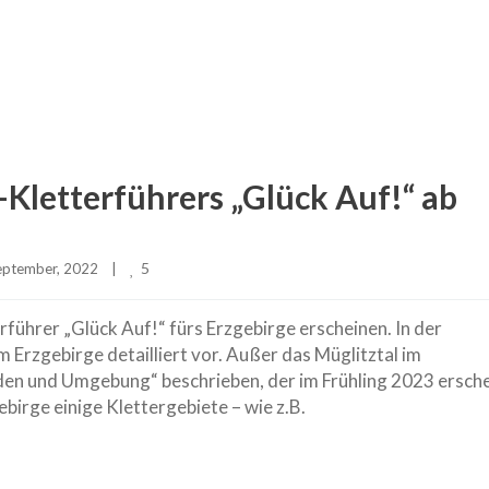
-Kletterführers „Glück Auf!“ ab
5
ptember, 2022    
|
ührer „Glück Auf!“ fürs Erzgebirge erscheinen. In der
m Erzgebirge detailliert vor. Außer das Müglitztal im
den und Umgebung“ beschrieben, der im Frühling 2023 ersche
ebirge einige Klettergebiete – wie z.B.