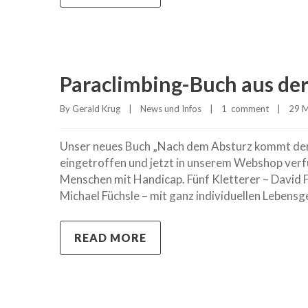
Paraclimbing-Buch aus der
By 
Gerald Krug
|
News und Infos
|
1  comment
|
29 M
Unser neues Buch „Nach dem Absturz kommt der A
eingetroffen und jetzt in unserem Webshop verfü
Menschen mit Handicap. Fünf Kletterer – David 
Michael Füchsle – mit ganz individuellen Lebens
READ MORE