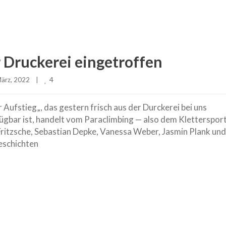
 Druckerei eingetroffen
4
ärz, 2022    
|
ufstieg„, das gestern frisch aus der Durckerei bei uns
gbar ist, handelt vom Paraclimbing — also dem Klettersport
Fritzsche, Sebastian Depke, Vanessa Weber, Jasmin Plank und
geschichten