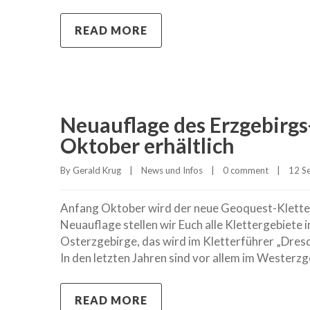
READ MORE
Neuauflage des Erzgebirgs
Oktober erhältlich
By 
Gerald Krug
|
News und Infos
|
0 comment
|
12 Se
Anfang Oktober wird der neue Geoquest-Kletterf
Neuauflage stellen wir Euch alle Klettergebiete i
Osterzgebirge, das wird im Kletterführer „Dres
In den letzten Jahren sind vor allem im Westerzg
READ MORE