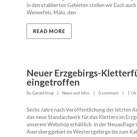
in den etablierten Gebieten stellen wir Euch auch
Wennefels, Mälo, den
READ MORE
Neuer Erzgebirgs-Kletterf
eingetroffen
By 
Gerald Krug
|
News und Infos
|
0 comment
|
1 Okt
Sechs Jahre nach Veröffentlichung der letzten Au
das neue Standardwerk für das Klettern im Erzge
unserem Webshop erhältlich. In der Neuauflage s
Auersberggebiet im Westerzgebirge bis zum Kat