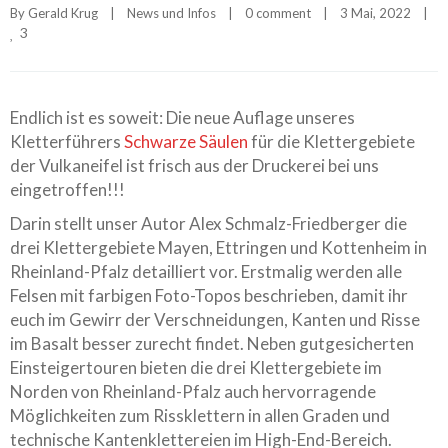
By 
Gerald Krug
|
News und Infos
|
0 comment
|
3 Mai, 2022    
|
3
Endlich ist es soweit: Die neue Auflage unseres
Kletterführers
Schwarze Säulen
für die Klettergebiete
der Vulkaneifel ist frisch aus der Druckerei bei uns
eingetroffen!!!
Darin stellt unser Autor Alex Schmalz-Friedberger die
drei Klettergebiete
Mayen, Ettringen und Kottenheim in
Rheinland-Pfalz detailliert vor. Erstmalig werden alle
Felsen mit farbigen Foto-Topos beschrieben, damit ihr
euch im Gewirr der Verschneidungen, Kanten und Risse
im Basalt besser zurecht findet. Neben gutgesicherten
Einsteigertouren bieten die drei Klettergebiete im
Norden von Rheinland-Pfalz auch hervorragende
Möglichkeiten zum Rissklettern in allen Graden und
technische Kantenklettereien im High-End-Bereich.