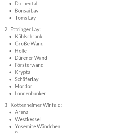
Dornental
Bonsai Lay
Toms Lay
Ettringer Lay:
Kühlschrank
Große Wand
Hölle
Dürener Wand
Försterwand
Krypta
Schäferlay
Mordor
Lonnenbunker
Kottenheimer Winfeld:
Arena
Westkessel
Yosemite Wändchen